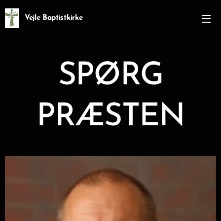
Vejle Baptistkirke
SPØRG
PRÆSTEN